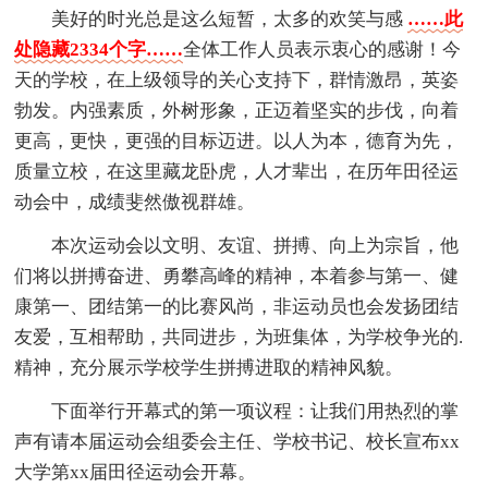
美好的时光总是这么短暂，太多的欢笑与感
……此
处隐藏2334个字……
全体工作人员表示衷心的感谢！今
天的学校，在上级领导的关心支持下，群情激昂，英姿
勃发。内强素质，外树形象，正迈着坚实的步伐，向着
更高，更快，更强的目标迈进。以人为本，德育为先，
质量立校，在这里藏龙卧虎，人才辈出，在历年田径运
动会中，成绩斐然傲视群雄。
本次运动会以文明、友谊、拼搏、向上为宗旨，他
们将以拼搏奋进、勇攀高峰的精神，本着参与第一、健
康第一、团结第一的比赛风尚，非运动员也会发扬团结
友爱，互相帮助，共同进步，为班集体，为学校争光的.
精神，充分展示学校学生拼搏进取的精神风貌。
下面举行开幕式的第一项议程：让我们用热烈的掌
声有请本届运动会组委会主任、学校书记、校长宣布xx
大学第xx届田径运动会开幕。