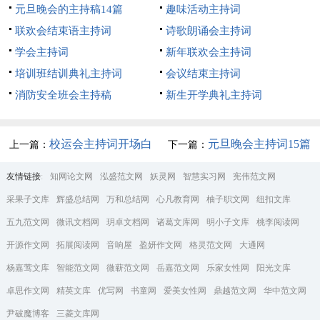
元旦晚会的主持稿14篇
趣味活动主持词
联欢会结束语主持词
诗歌朗诵会主持词
学会主持词
新年联欢会主持词
培训班结训典礼主持词
会议结束主持词
消防安全班会主持稿
新生开学典礼主持词
校运会主持词开场白
元旦晚会主持词15篇
上一篇：
下一篇：
友情链接
:
知网论文网
泓盛范文网
妖灵网
智慧实习网
宪伟范文网
采果子文库
辉盛总结网
万和总结网
心凡教育网
柚子职文网
纽扣文库
五九范文网
微讯文档网
玥卓文档网
诸葛文库网
明小子文库
桃李阅读网
开源作文网
拓展阅读网
音响屋
盈妍作文网
格灵范文网
大通网
杨嘉莺文库
智能范文网
微蕲范文网
岳嘉范文网
乐家女性网
阳光文库
卓思作文网
精英文库
优写网
书童网
爱美女性网
鼎越范文网
华中范文网
尹破魔博客
三菱文库网