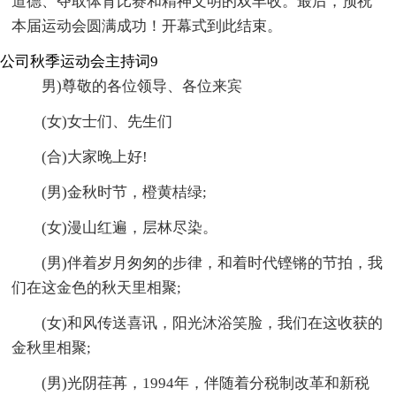
道德、夺取体育比赛和精神文明的双丰收。最后，预祝
本届运动会圆满成功！开幕式到此结束。
公司秋季运动会主持词9
男)尊敬的各位领导、各位来宾
(女)女士们、先生们
(合)大家晚上好!
(男)金秋时节，橙黄桔绿;
(女)漫山红遍，层林尽染。
(男)伴着岁月匆匆的步律，和着时代铿锵的节拍，我
们在这金色的秋天里相聚;
(女)和风传送喜讯，阳光沐浴笑脸，我们在这收获的
金秋里相聚;
(男)光阴荏苒，1994年，伴随着分税制改革和新税