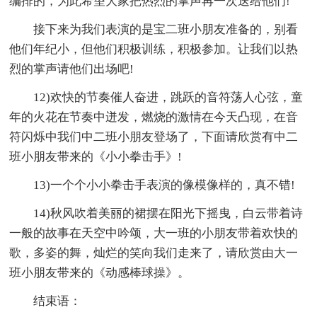
编排的，为此希望大家把热烈的掌声再一次送给他们!
接下来为我们表演的是宝二班小朋友准备的，别看
他们年纪小，但他们积极训练，积极参加。让我们以热
烈的掌声请他们出场吧!
12)欢快的节奏催人奋进，跳跃的音符荡人心弦，童
年的火花在节奏中迸发，燃烧的激情在今天凸现，在音
符闪烁中我们中二班小朋友登场了，下面请欣赏有中二
班小朋友带来的《小小拳击手》!
13)一个个小小拳击手表演的像模像样的，真不错!
14)秋风吹着美丽的裙摆在阳光下摇曳，白云带着诗
一般的故事在天空中吟颂，大一班的小朋友带着欢快的
歌，多姿的舞，灿烂的笑向我们走来了，请欣赏由大一
班小朋友带来的《动感棒球操》。
结束语：