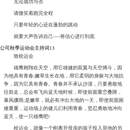
无论成功与否
请微笑着跑完全程
只要年轻的心还在蓬勃的跳动
就要大声告诉自己----将信心进行到底
公司秋季运动会主持词13
致校运会
雄鹰翱翔在天空，用它雄健的双翼与天空搏斗，因
为他具有青春;嫩草生长在地，用它柔弱的身躯与大地抗
争，因为它具有青春。青春并不承认沙漠，只要勇敢地
往前走，总会有飞向蓝天地时候，即使前面重峦叠障，
暴风骤雨;是嫩草，就必有冲出大地的一天，即使前面困
难重重，运动场上的健儿们利用青春，坚忍勇敢地冲向
蓝天，使一只雄鹰吧!
校运会，就像一个刚离开母亲的孩子投入异地的另