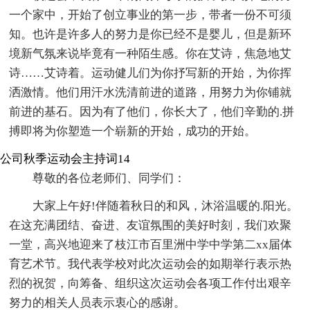
一个家中，开始了创立事业的第一步，带者一份不可须
知。也许是许多人的努力是你已经不是婴儿，但是新环
境新气氛来说毕竟有一种陌生感。你在艾诗，焦急地艾
诗……艾诗着。运动健儿们为你抒写新的开始，为你挥
洒激情。他们用汗水洗清前进的道路，用努力为你铺就
前进的基石。因为有了他们，你长大了，他们辛勤的.拼
搏即将为你塑造一个崭新的开始，成功的开始。
公司秋季运动会主持词14
尊敬的各位老师们、同学们：
大家上午好!伴随着秋日的和风，沐浴温暖的.阳光。
在这充满团结、奋进、友谊氛围的美好时刻，我们欢聚
一堂，高兴地迎来了枝江市百里洲中学中学第二xx届体
育艺术节。我代表学校对此次运动会的如期举行表示热
烈的祝贺，向筹备、组织这次运动会各项工作付出艰辛
努力的相关人员表示衷心的感谢。