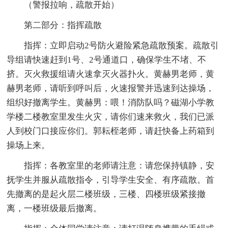
（警报拉响，疏散开始）
第二部分：指挥疏散
指挥：立即启动2号防火避险紧急疏散预案。疏散引
导组请快速赶到1号、2号通道口，确保学生不堵、不
挤。灭火救援组请火速拿灭火器扑火。黄赫男老师，黄
赫男老师，请听到呼叫后，火速报警并迅速到达操场，
组织好撤离学生。黄赫男：喂！消防队吗？磁湖小学教
学楼二楼教室里发生火灾，请你们速来救火，我们已派
人到校门口接应你们。郭耘桎老师，请赶快备上药箱到
操场上来。
指挥：各教室里的老师请注意：请您保持镇静，安
抚学生并服从疏散指令，引导学生安全、有序疏散。首
先撤离的是起火层二楼班级，三楼、四楼班级紧接撤
离，一楼班级最后撤离。