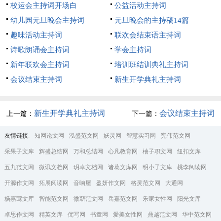
校运会主持词开场白
公益活动主持词
幼儿园元旦晚会主持词
元旦晚会的主持稿14篇
趣味活动主持词
联欢会结束语主持词
诗歌朗诵会主持词
学会主持词
新年联欢会主持词
培训班结训典礼主持词
会议结束主持词
新生开学典礼主持词
新生开学典礼主持词
会议结束主持词
上一篇：
下一篇：
友情链接
:
知网论文网
泓盛范文网
妖灵网
智慧实习网
宪伟范文网
采果子文库
辉盛总结网
万和总结网
心凡教育网
柚子职文网
纽扣文库
五九范文网
微讯文档网
玥卓文档网
诸葛文库网
明小子文库
桃李阅读网
开源作文网
拓展阅读网
音响屋
盈妍作文网
格灵范文网
大通网
杨嘉莺文库
智能范文网
微蕲范文网
岳嘉范文网
乐家女性网
阳光文库
卓思作文网
精英文库
优写网
书童网
爱美女性网
鼎越范文网
华中范文网