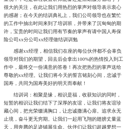
很大的关注，在此让我们用热烈的掌声对领导表示衷心
的感谢；在今天的结训典礼上，我们公司领导也在繁忙
的工作中抽出时间来到了培训班，并带来了沉甸甸的期
许，宝贵的时间让我们用有节奏的掌声有请中国人寿保
险公司xx分公司xx经理做结训训勉
感谢xx经理，相信我们在座的每位伙伴都不会辜负
领导对我们的期望，回去后会拿出100%的热情投入到工
作中，最终交一份满意的答卷！再次把热烈的掌声送给
尊敬的xx经理。让我们将今天的誓言铭刻心间，忠诚于
国寿，共同为国寿美好的明天而奉献！
结训词：相聚是缘，相识是福，收获知识的同时，
短暂的相识让我们结下了深厚的友谊，让我们将友谊珍
藏心间，把光荣缀满胸口，让忠诚撒满心扉。追求永无
止境，奋斗更无穷期。让我们一起用飞翔的翅膀丈量蓝
天，用奔腾的足迹铺展生命。伙伴们让我们超越梦想一