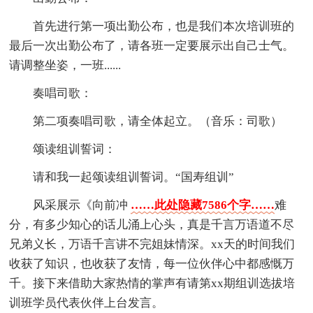
首先进行第一项出勤公布，也是我们本次培训班的
最后一次出勤公布了，请各班一定要展示出自己士气。
请调整坐姿，一班......
奏唱司歌：
第二项奏唱司歌，请全体起立。（音乐：司歌）
颂读组训誓词：
请和我一起颂读组训誓词。“国寿组训”
风采展示《向前冲
……此处隐藏7586个字……
难
分，有多少知心的话儿涌上心头，真是千言万语道不尽
兄弟义长，万语千言讲不完姐妹情深。xx天的时间我们
收获了知识，也收获了友情，每一位伙伴心中都感慨万
千。接下来借助大家热情的掌声有请第xx期组训选拔培
训班学员代表伙伴上台发言。