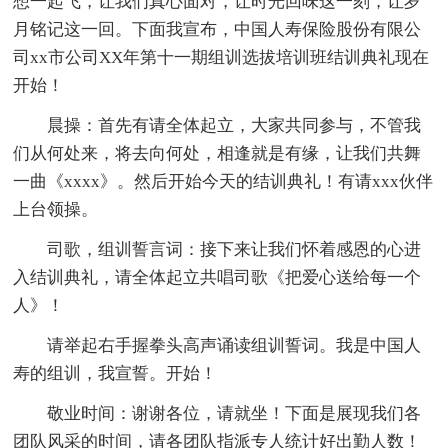
想一起飞，让我们真心面对，让时光回味这一刻，让岁
月铭记这一回。下面我宣布，中国人寿保险股份有限公
司xx市公司XX年第十一期组训选拔培训班结训典礼现在
开始！
晨操：首先有请全体起立，大家共同参与，不管我
们从何处来，将去向何处，相逢就是有缘，让我们共舞
一曲《xxxx》。然后开始今天的结训典礼！有请xxx伙伴
上台领操。
司歌，组训誓言词：接下来让我们怀着感恩的心进
入结训典礼，请全体起立共唱司歌《把爱心送给每一个
人》！
请举起右手握拳头高声诵读组训誓词。我是中国人
寿的组训，我宣誓。开始！
敬业时间：谢谢各位，请就坐！下面是展现我们各
团队风采的时间，请各团队指派专人统计好出勤人数！