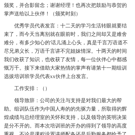
颁奖，并合影留念；谢谢经理！也再次把鼓励与恭贺的
掌声送给以上伙伴！（颁奖时刻）
优秀学员代表发言：十二天的学习生活转眼就要结
束了，而今天当离别就在眼前时，我们之间却又是难舍
难分，有多少知心的'话儿涌上心头，真是千言万语道不
尽兄弟义长，万语千言讲不完姐妹情深。十两天的时间
我们收获了知识，也收获了友情，每一位伙伴心中都感
慨万千。接下来借助大家热情的掌声有请第十一期组训
选拔培训班学员代表xx伙伴上台发言。
工作安排：（）
领导致辞：公司的关注与支持是对我们最大的帮
助。组训队伍作为中国人寿的的先驱力量，所取得的辉
煌成绩与总经理室的关怀和支持，以及领导的英明决策
是分不开的。而本次培训班的开办的得到了领导的高度
重视，不论是课程设置讲师配备还是后勤服务都给予了