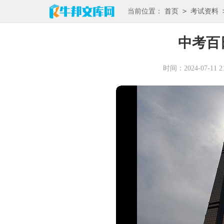
>
当前位置：
首页
考试资料
中考百
时间：2024-07-11 21