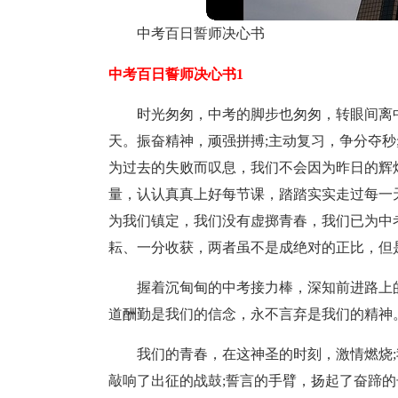
中考百日誓师决心书
中考百日誓师决心书1
时光匆匆，中考的脚步也匆匆，转眼间离
天。振奋精神，顽强拼搏;主动复习，争分夺秒
为过去的失败而叹息，我们不会因为昨日的辉
量，认认真真上好每节课，踏踏实实走过每一
为我们镇定，我们没有虚掷青春，我们已为中
耘、一分收获，两者虽不是成绝对的正比，但
握着沉甸甸的中考接力棒，深知前进路上
道酬勤是我们的信念，永不言弃是我们的精神
我们的青春，在这神圣的时刻，激情燃烧;
敲响了出征的战鼓;誓言的手臂，扬起了奋蹄