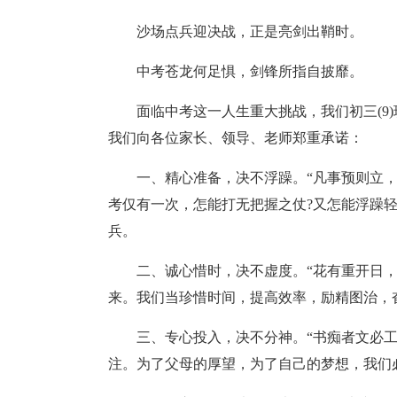
沙场点兵迎决战，正是亮剑出鞘时。
中考苍龙何足惧，剑锋所指自披靡。
面临中考这一人生重大挑战，我们初三(9
我们向各位家长、领导、老师郑重承诺：
一、精心准备，决不浮躁。“凡事预则立，
考仅有一次，怎能打无把握之仗?又怎能浮躁轻
兵。
二、诚心惜时，决不虚度。“花有重开日
来。我们当珍惜时间，提高效率，励精图治，奋
三、专心投入，决不分神。“书痴者文必工
注。为了父母的厚望，为了自己的梦想，我们