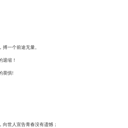
，搏一个前途无量。
的退缩！
的畏惧!
天，向世人宣告青春没有遗憾；