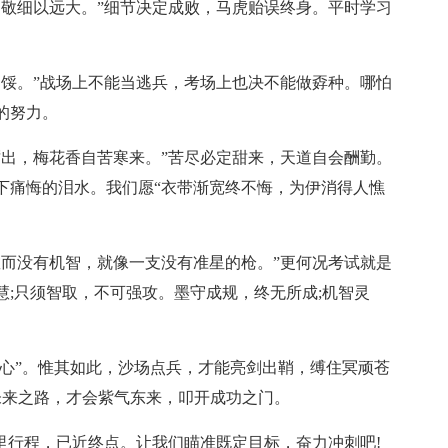
，敬细以远大。”细节决定成败，马虎贻误终身。平时学习
不馁。”战场上不能当逃兵，考场上也决不能做孬种。哪怕
的努力。
砺出，梅花香自苦寒来。”苦尽必定甜来，天道自会酬勤。
下痛悔的泪水。我们愿“衣带渐宽终不悔，为伊消得人憔
敢而没有机智，就像一支没有准星的枪。”更何况考试就是
;只须智取，不可强攻。墨守成规，终无所成;机智灵
“心”。惟其如此，沙场点兵，才能亮剑出鞘，缚住冥顽苍
未来之路，才会紫气东来，叩开成功之门。
里行程，已近终点。让我们瞄准既定目标，奋力冲刺吧!