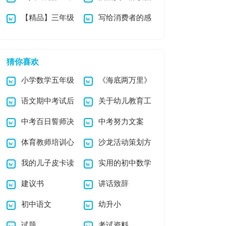
【精品】三年级
写给消费者的感
请书
汇编15篇
12篇
小学作文5篇
谢信
猜你喜欢
小学数学五年级
《海底两万里》
语文期中考试后
关于幼儿教育工
上册《组合图形的面
读后感15篇
中考百日誓师决
中考努力文案
反思
作计划范文汇编七篇
积》汇编7篇
体育教师培训心
沙龙活动策划方
心书
（精选175句）
我的儿子皮卡读
实用的初中数学
得体会
案
建议书
讲话致辞
后感
教研组工作计划三篇
初中语文
幼升小
试题
考试资料