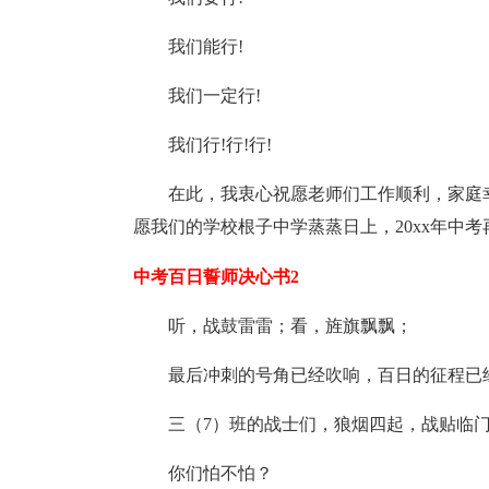
我们能行!
我们一定行!
我们行!行!行!
在此，我衷心祝愿老师们工作顺利，家庭
愿我们的学校根子中学蒸蒸日上，20xx年中考
中考百日誓师决心书2
听，战鼓雷雷；看，旌旗飘飘；
最后冲刺的号角已经吹响，百日的征程已
三（7）班的战士们，狼烟四起，战贴临
你们怕不怕？