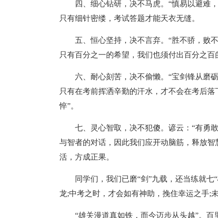
四、细心钻研，决不马虎。“慎易以避难
只有细针密缕，考试答题才能天衣无缝。
五、恒心坚持，决不言弃。“胜不骄，败
只有百分之一的希望，我们也须付出百分之百
六、耐心刻苦，决不偷懒。“宝剑锋从磨
只有在考前挥洒辛勤的汗水，才不会在考后落
悴”。
七、灵心智取，决不犯傻。谚云：“有勇
与智者的对话，因此我们应开动脑筋，释放智慧
活，方成正果。
同学们，我们已磨“剑”九载，还当练就七
龙;中考之时，才会如有神助，挽住幸运之手;
“雄关漫道真如铁，而今迈步从头越”。百