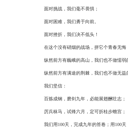
面对挑战，我们毫不畏惧；
面对困难，我们勇于向前。
面对挫折，我们决不低头！
在这个没有硝烟的战场，拼它个青春无悔
纵然前方有巍峨的高山，我们也不做懦弱
纵然前方有满途的荆棘，我们也不做无益
我们坚信：
百炼成钢，磨剑九年，必能展翅酬壮志；
厉兵秣马，试锋六月，定可折桂步蟾宫；
我们用100天，完成九年的答卷；用100