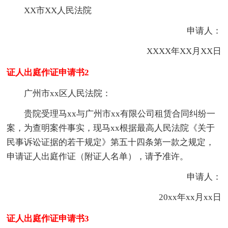
XX市XX人民法院
申请人：
XXXX年XX月XX日
证人出庭作证申请书2
广州市xx区人民法院：
贵院受理马xx与广州市xx有限公司租赁合同纠纷一
案，为查明案件事实，现马xx根据最高人民法院《关于
民事诉讼证据的若干规定》第五十四条第一款之规定，
申请证人出庭作证（附证人名单），请予准许。
申请人：
20xx年xx月xx日
证人出庭作证申请书3