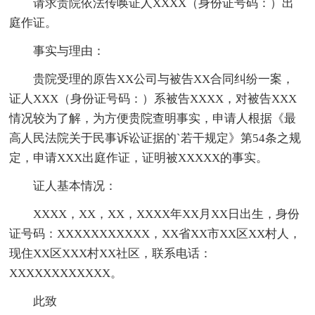
请求贵院依法传唤证人XXXX（身份证号码：）出
庭作证。
事实与理由：
贵院受理的原告XX公司与被告XX合同纠纷一案，
证人XXX（身份证号码：）系被告XXXX，对被告XXX
情况较为了解，为方便贵院查明事实，申请人根据《最
高人民法院关于民事诉讼证据的`若干规定》第54条之规
定，申请XXX出庭作证，证明被XXXXX的事实。
证人基本情况：
XXXX，XX，XX，XXXX年XX月XX日出生，身份
证号码：XXXXXXXXXXX，XX省XX市XX区XX村人，
现住XX区XXX村XX社区，联系电话：
XXXXXXXXXXXX。
此致