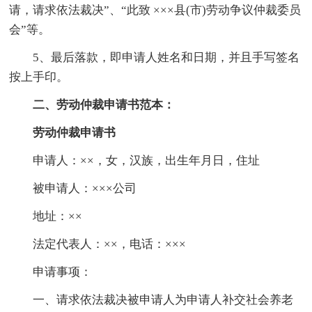
请，请求依法裁决”、“此致 ×××县(市)劳动争议仲裁委员
会”等。
5、最后落款，即申请人姓名和日期，并且手写签名
按上手印。
二、劳动仲裁申请书范本：
劳动仲裁申请书
申请人：××，女，汉族，出生年月日，住址
被申请人：×××公司
地址：××
法定代表人：××，电话：×××
申请事项：
一、请求依法裁决被申请人为申请人补交社会养老