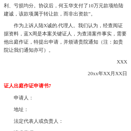
利、亏损均分。协议后，何玉华支付了10万元款项给陆
建诚，该款项属于转让款，而非出资款”。
作为上诉人陆X诚的.代理人。我们认为，经查阅证
据资料，蓝X周是本案关键证人，为查清案件事实，需要
他出庭作证，特提出申请，并烦请贵院通知（注：如贵
院让我们通知亦可）。
XXX
20xx年XX月XX日
证人出庭作证申请书7
申请人：
地址：
法定代表人或负责人：