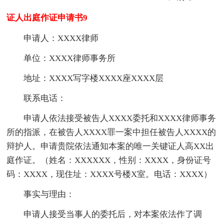
证人出庭作证申请书9
申请人：XXXX律师
单位：XXXX律师事务所
地址：XXXX写字楼XXXX座XXXX层
联系电话：
申请人依法接受被告人XXXX委托和XXXX律师事务
所的指派，在被告人XXXX罪一案中担任被告人XXXX的
辩护人。申请贵院依法通知本案的唯一关键证人高XX出
庭作证。（姓名：XXXXXX，性别：XXXX，身份证号
码：XXXX，现住址：XXXX号楼X室。电话：XXXX）
事实与理由：
申请人接受当事人的委托后，对本案依法作了调