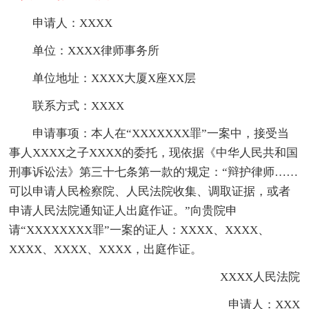
申请人：XXXX
单位：XXXX律师事务所
单位地址：XXXX大厦X座XX层
联系方式：XXXX
申请事项：本人在“XXXXXXX罪”一案中，接受当
事人XXXX之子XXXX的委托，现依据《中华人民共和国
刑事诉讼法》第三十七条第一款的'规定：“辩护律师……
可以申请人民检察院、人民法院收集、调取证据，或者
申请人民法院通知证人出庭作证。”向贵院申
请“XXXXXXXX罪”一案的证人：XXXX、XXXX、
XXXX、XXXX、XXXX，出庭作证。
XXXX人民法院
申请人：XXX