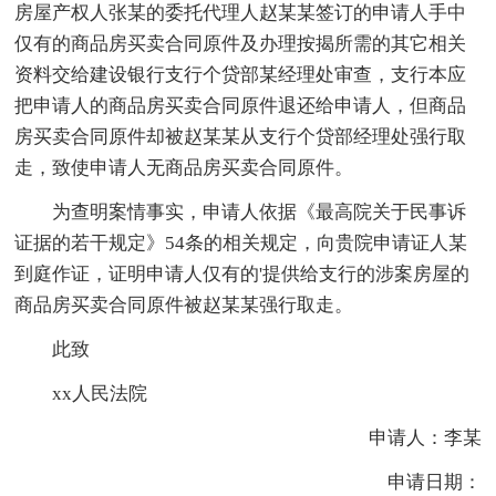
房屋产权人张某的委托代理人赵某某签订的申请人手中
仅有的商品房买卖合同原件及办理按揭所需的其它相关
资料交给建设银行支行个贷部某经理处审查，支行本应
把申请人的商品房买卖合同原件退还给申请人，但商品
房买卖合同原件却被赵某某从支行个贷部经理处强行取
走，致使申请人无商品房买卖合同原件。
为查明案情事实，申请人依据《最高院关于民事诉
证据的若干规定》54条的相关规定，向贵院申请证人某
到庭作证，证明申请人仅有的'提供给支行的涉案房屋的
商品房买卖合同原件被赵某某强行取走。
此致
xx人民法院
申请人：李某
申请日期：