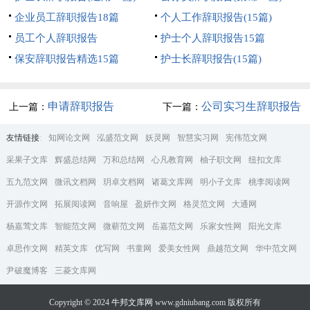
企业员工辞职报告18篇
个人工作辞职报告(15篇)
员工个人辞职报告
护士个人辞职报告15篇
保安辞职报告精选15篇
护士长辞职报告(15篇)
申请辞职报告
公司实习生辞职报告
上一篇：
下一篇：
友情链接
:
知网论文网
泓盛范文网
妖灵网
智慧实习网
宪伟范文网
采果子文库
辉盛总结网
万和总结网
心凡教育网
柚子职文网
纽扣文库
五九范文网
微讯文档网
玥卓文档网
诸葛文库网
明小子文库
桃李阅读网
开源作文网
拓展阅读网
音响屋
盈妍作文网
格灵范文网
大通网
杨嘉莺文库
智能范文网
微蕲范文网
岳嘉范文网
乐家女性网
阳光文库
卓思作文网
精英文库
优写网
书童网
爱美女性网
鼎越范文网
华中范文网
尹破魔博客
三菱文库网
Copyright © 2024
牛邦文库网
www.gdniubang.com 版权所有