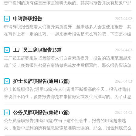
告中提到的所有信息应该是准确无误的。其实写报告并没有想象中那
么难，以下是小编整理的个人原因的辞职报告，欢迎大...
申请辞职报告
2025-04-02
申请辞职报告随着人们自身素质提升，越来越多人会去使用报告，其
在写作上有一定的技巧。一起来参考报告是怎么写的吧，下面是小编
为大家整理的申请辞职报告，仅供参考，大家一起来看看...
工厂员工辞职报告15篇
2025-04-02
工厂员工辞职报告15篇随着人们自身素质提升，报告的适用范围越来
越广泛，多数报告都是在事情做完或发生后撰写的。那么报告应该怎
么写才合适呢？以下是小编为大家整理的工厂员工辞...
护士长辞职报告(通用15篇)
2025-04-02
护士长辞职报告(通用15篇)在人们素养不断提高的今天，报告对我们
来说并不陌生，多数报告都是在事情做完或发生后撰写的。为了让您
不再为写报告头疼，以下是小编收集整理的护士长辞...
公务员辞职报告(集锦15篇)
2025-04-02
公务员辞职报告(集锦15篇)在当下这个社会中，报告的用途越来越
大，报告中提到的所有信息应该是准确无误的。那么，报告到底怎么
写才合适呢？以下是小编帮大家整理的公务员辞职报告，希...