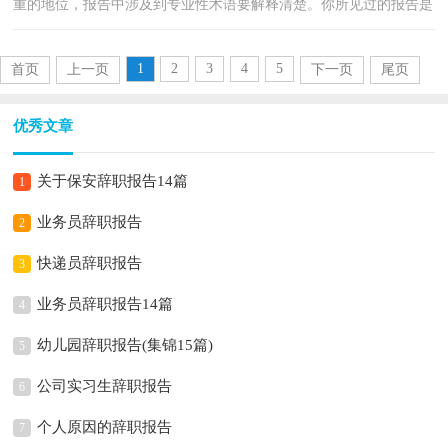
重的地位，报告中涉及到专业性术语要解释清楚。你所见过的报告是
什么样的呢？以下是小编帮大家整理的护士个人辞职...
1
2
3
4
5
首页
上一页
下一页
尾页
优秀文章
关于保安辞职报告14篇
1
业务员辞职报告
2
快递员辞职报告
3
业务员辞职报告14篇
4
幼儿园辞职报告(集锦15篇)
5
公司实习生辞职报告
6
个人原因的辞职报告
7