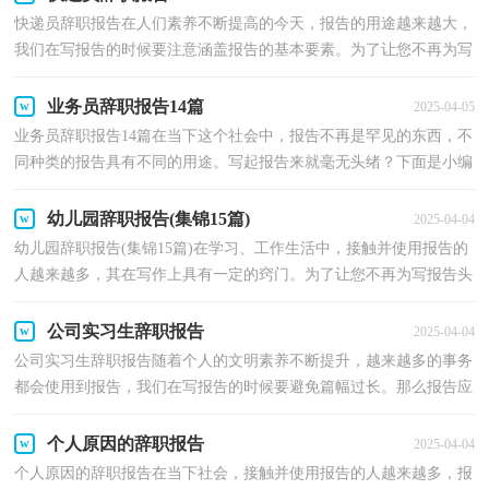
快递员辞职报告在人们素养不断提高的今天，报告的用途越来越大，
我们在写报告的时候要注意涵盖报告的基本要素。为了让您不再为写
报告头疼，以下是小编精心整理的快递员辞职报告，仅...
业务员辞职报告14篇
2025-04-05
业务员辞职报告14篇在当下这个社会中，报告不再是罕见的东西，不
同种类的报告具有不同的用途。写起报告来就毫无头绪？下面是小编
精心整理的业务员辞职报告，供大家参考借鉴，希望可以...
幼儿园辞职报告(集锦15篇)
2025-04-04
幼儿园辞职报告(集锦15篇)在学习、工作生活中，接触并使用报告的
人越来越多，其在写作上具有一定的窍门。为了让您不再为写报告头
疼，以下是小编收集整理的幼儿园辞职报告，供大家参...
公司实习生辞职报告
2025-04-04
公司实习生辞职报告随着个人的文明素养不断提升，越来越多的事务
都会使用到报告，我们在写报告的时候要避免篇幅过长。那么报告应
该怎么写才合适呢？下面是小编为大家收集的公司实...
个人原因的辞职报告
2025-04-04
个人原因的辞职报告在当下社会，接触并使用报告的人越来越多，报