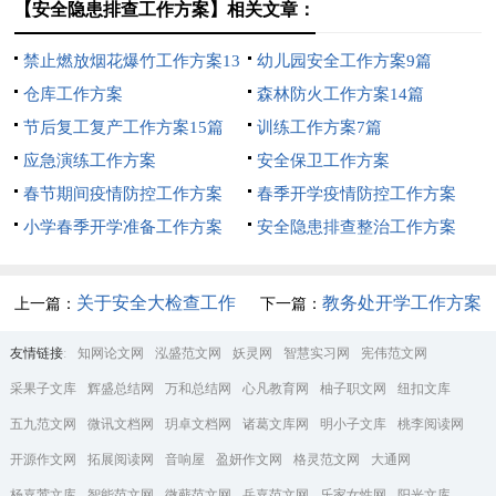
【安全隐患排查工作方案】相关文章：
禁止燃放烟花爆竹工作方案13
幼儿园安全工作方案9篇
篇
仓库工作方案
森林防火工作方案14篇
节后复工复产工作方案15篇
训练工作方案7篇
应急演练工作方案
安全保卫工作方案
春节期间疫情防控工作方案
春季开学疫情防控工作方案
小学春季开学准备工作方案
安全隐患排查整治工作方案
关于安全大检查工作
教务处开学工作方案
上一篇：
下一篇：
方案
友情链接
:
知网论文网
泓盛范文网
妖灵网
智慧实习网
宪伟范文网
采果子文库
辉盛总结网
万和总结网
心凡教育网
柚子职文网
纽扣文库
五九范文网
微讯文档网
玥卓文档网
诸葛文库网
明小子文库
桃李阅读网
开源作文网
拓展阅读网
音响屋
盈妍作文网
格灵范文网
大通网
杨嘉莺文库
智能范文网
微蕲范文网
岳嘉范文网
乐家女性网
阳光文库