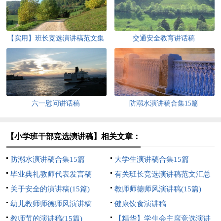
【实用】班长竞选演讲稿范文集
交通安全教育讲话稿
锦六篇
六一慰问讲话稿
防溺水演讲稿合集15篇
【小学班干部竞选演讲稿】相关文章：
防溺水演讲稿合集15篇
大学生演讲稿合集15篇
毕业典礼教师代表发言稿
有关班长竞选演讲稿范文汇总
关于安全的演讲稿(15篇)
八篇
教师师德师风演讲稿(15篇)
幼儿教师师德师风演讲稿
健康饮食演讲稿
教师节的演讲稿(15篇)
【精华】学生会主席竞选演讲